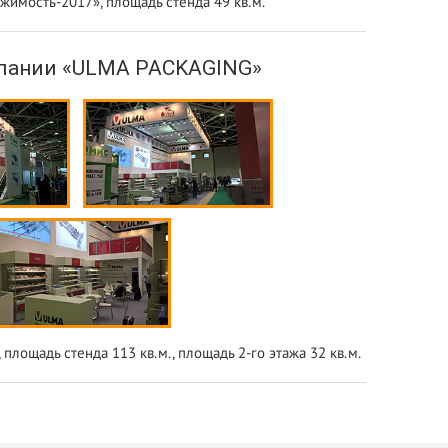
жимость-2017», площадь стенда 49 кв.м.
пании «ULMA PACKAGING»
лощадь стенда 113 кв.м., площадь 2-го этажа 32 кв.м.