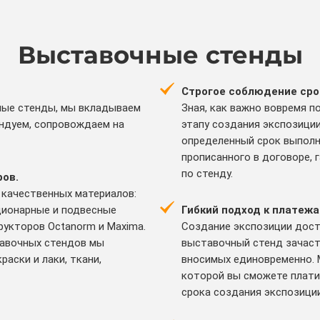
Выставочные стенды
Строгое соблюдение сро
ные стенды, мы вкладываем
Зная, как важно вовремя 
ендуем, сопровождаем на
этапу создания экспозиции
определенный срок выполн
прописанного в договоре, 
по стенду.
ров.
 качественных материалов:
ционарные и подвесные
Гибкий подход к платежа
укторов Octanorm и Maxima.
Создание экспозиции дост
тавочных стендов мы
выставочный стенд зачаст
аски и лаки, ткани,
вносимых единовременно. 
которой вы сможете плати
срока создания экспозиции